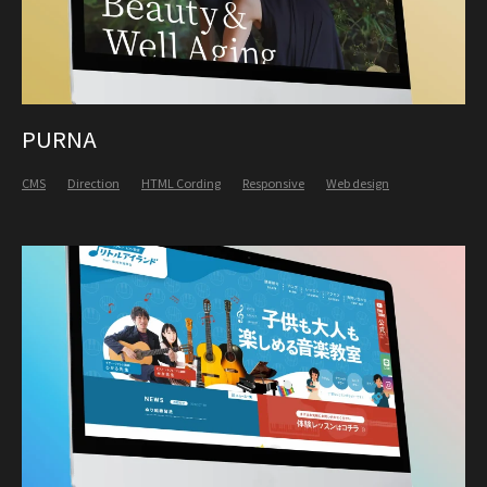
PURNA
CMS
Direction
HTML Cording
Responsive
Web design