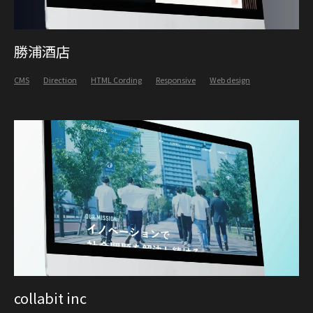
勝浦酒店
CMS
Direction
HTML Cording
Responsive
Web design
collabit inc