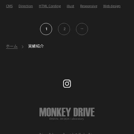
CMS
Direction
HTML Cording
illust
Responsive
Web design
1
2
>
ホーム
実績紹介