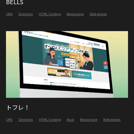
BELLS
CMS
Direction
HTML Cording
Responsive
Web design
トフレ！
CMS
Direction
HTML Cording
illust
Responsive
Web design