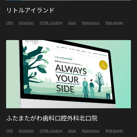
リトルアイランド
CMS
Direction
HTML Cording
illust
Responsive
Web design
ふたまたがわ歯科口腔外科北口院
CMS
Direction
HTML Cording
illust
Responsive
Web design