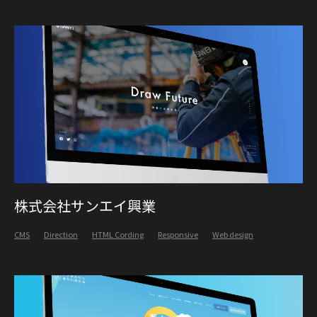
株式会社サンエイ興業
CMS
Direction
HTML Cording
Responsive
Web design